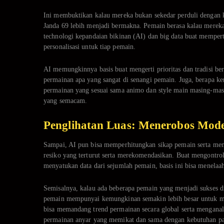
Ini membuktikan kalau mereka bukan sekedar perduli dengan 
Janda 69 lebih menjadi bermakna. Pemain berasa kalau mereka
technologi kepandaian bikinan (AI) dan big data buat memper
personalisasi untuk tiap pemain.
AI memungkinnya basis buat mengerti prioritas dan tradisi b
permainan apa yang sangat di senangi pemain. Juga, berapa ke
permainan yang sesuai sama animo dan style main masing-masin
yang semacam.
Penglihatan Luas: Menerobos Mode
Sampai, AI pun bisa memperhitungkan sikap pemain serta memb
resiko yang terturut serta merekomendasikan. Buat mengontrol
menyatukan data dari sejumlah pemain, basis ini bisa menelaah
Semisalnya, kalau ada beberapa pemain yang menjadi sukses d
pemain mempunyai kemungkinan semakin lebih besar untuk men
bisa memandang trend permainan secara global serta mengana
permainan anyar yang memikat dan sama dengan kebutuhan pa