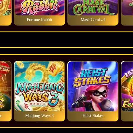
Fortune Rabbit
Mask Carnival
c
Mahjong Ways 3
Heist Stakes