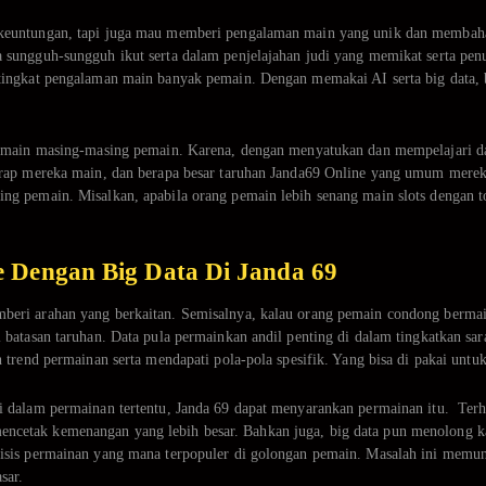
keuntungan, tapi juga mau memberi pengalaman main yang unik dan membahag
 sungguh-sungguh ikut serta dalam penjelajahan judi yang memikat serta pen
tingkat pengalaman main banyak pemain. Dengan memakai AI serta big data, b
ermain masing-masing pemain. Karena, dengan menyatukan dan mempelajari data
rap mereka main, dan berapa besar taruhan Janda69 Online yang umum mereka 
g pemain. Misalkan, apabila orang pemain lebih senang main slots dengan to
 Dengan Big Data Di Janda 69
eri arahan yang berkaitan. Semisalnya, kalau orang pemain condong bermain-
 batasan taruhan. Data pula permainkan andil penting di dalam tingkatkan sa
 trend permainan serta mendapati pola-pola spesifik. Yang bisa di pakai untuk
i dalam permainan tertentu, Janda 69 dapat menyarankan permainan itu. Terh
cetak kemenangan yang lebih besar. Bahkan juga, big data pun menolong kami
lisis permainan yang mana terpopuler di golongan pemain. Masalah ini mem
sar.