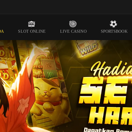
DA
SLOT ONLINE
LIVE CASINO
SPORTSBOOK