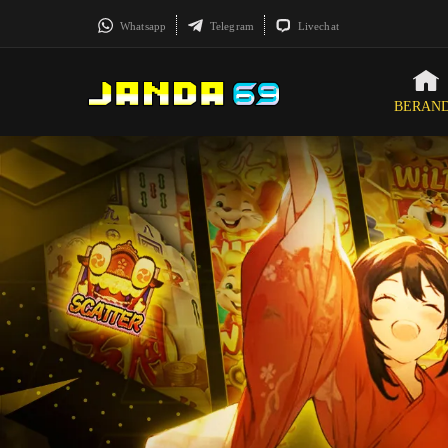
Whatsapp
Telegram
Livechat
BERAN