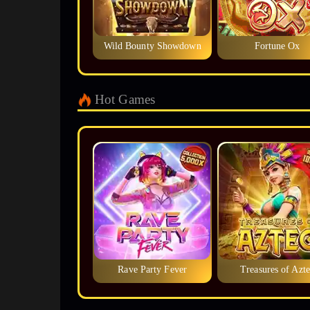
Wild Bounty Showdown
Fortune Ox
Hot Games
Rave Party Fever
Treasures of Azte