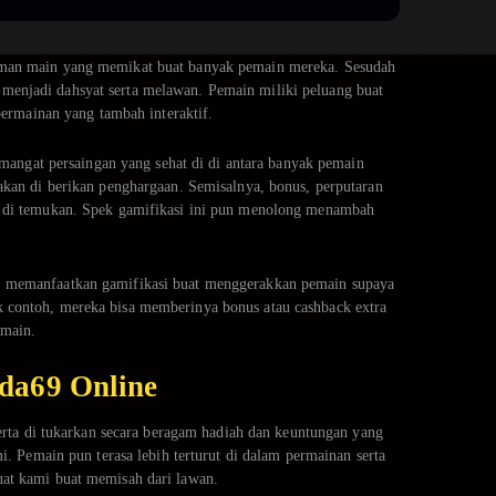
alaman main yang memikat buat banyak pemain mereka. Sesudah
 menjadi dahsyat serta melawan. Pemain miliki peluang buat
ermainan yang tambah interaktif.
mangat persaingan yang sehat di di antara banyak pemain
 akan di berikan penghargaan. Semisalnya, bonus, perputaran
pat di temukan. Spek gamifikasi ini pun menolong menambah
ine memanfaatkan gamifikasi buat menggerakkan pemain supaya
uk contoh, mereka bisa memberinya bonus atau cashback extra
rmain.
nda69 Online
rta di tukarkan secara beragam hadiah dan keuntungan yang
mi. Pemain pun terasa lebih terturut di dalam permainan serta
buat kami buat memisah dari lawan.