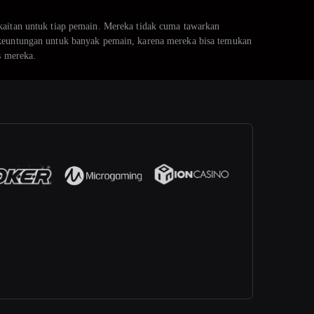
kaitan untuk tiap pemain. Mereka tidak cuma tawarkan
 keuntungan untuk banyak pemain, karena mereka bisa temukan
s mereka.