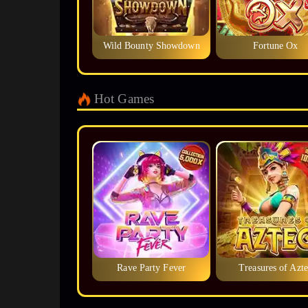
Wild Bounty Showdown
Fortune Ox
Hot Games
Rave Party Fever
Treasures of Azte