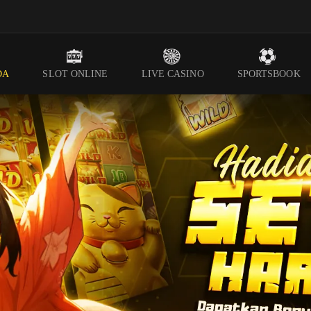
DA
SLOT ONLINE
LIVE CASINO
SPORTSBOOK