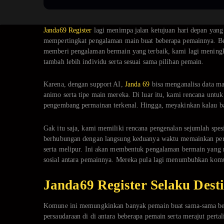
Janda69 Register
lagi menimpa jalan ketujuan hari depan yang
mempertingkat pengalaman main buat beberapa pemainnya. Beri
memberi pengalaman bermain yang terbaik, kami lagi meningkat
tambah lebih individu serta sesuai sama pilihan pemain.
Karena, dengan support AI,
Janda 69
bisa menganalisa data ma
animo serta tipe main mereka. Di luar itu, kami rencana un
pengembang permainan terkenal. Hingga, meyakinkan kalau ba
Gak itu saja, kami memiliki rencana pengenalan sejumlah spe
berhubungan dengan langsung keduanya waktu memainkan permai
serta melipur. Ini akan membentuk pengalaman bermain yang m
sosial antara pemainnya. Mereka pula lagi menumbuhkan komun
Janda69 Register Selaku Dest
Komune ini memungkinkan banyak pemain buat sama-sama berh
persaudaraan di di antara beberapa pemain serta merajut pert