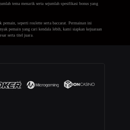
umlah tema menarik serta sejumlah spesifikasi bonus yang
pemain, seperti roulette serta baccarat. Permainan ini
anyak pemain yang cari kendala lebih, kami siapkan kejuaraan
r serta titel juara.