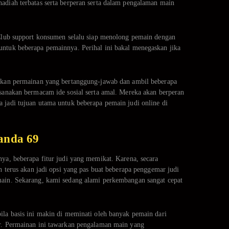
adiah terbatas serta berperan serta dalam pengalaman main
 Club support konsumen selalu siap menolong pemain dengan
untuk beberapa pemainnya. Perihal ini bakal menegaskan jika
makan permainan yang bertanggung-jawab dan ambil beberapa
sanakan bermacam ide sosial serta amal. Mereka akan berperan
 jadi tujuan utama untuk beberapa pemain judi online di
anda 69
ya, beberapa fitur judi yang memikat. Karena, secara
 terus akan jadi opsi yang pas buat beberapa penggemar judi
main. Sekarang, kami sedang alami perkembangan sangat cepat
la basis ini makin di meminati oleh banyak pemain dari
ur. Permainan ini tawarkan pengalaman main yang