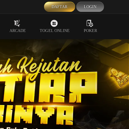
DAFTAR
LOGIN
ARCADE
TOGEL ONLINE
POKER