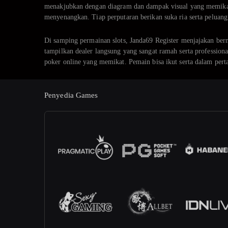
menakjubkan dengan diagram dan dampak visual yang memikat.
menyenangkan. Tiap perputaran berikan suka ria serta peluan
Di samping permainan slots, Janda69 Register menjajakan berma
tampilkan dealer langsung yang sangat ramah serta profession
poker online yang memikat. Pemain bisa ikut serta dalam perta
Penyedia Games